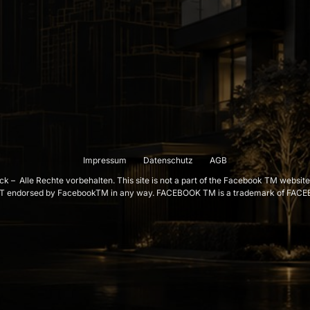
Impressum
Datenschutz
AGB
ck 
– 
Alle 
Rechte 
vorbehalten. 
This 
site 
is 
not 
a 
part 
of 
the 
Facebook 
TM 
website
T 
endorsed 
by 
FacebookTM 
in 
any 
way. 
FACEBOOK 
TM 
is 
a 
trademark 
of 
FACE