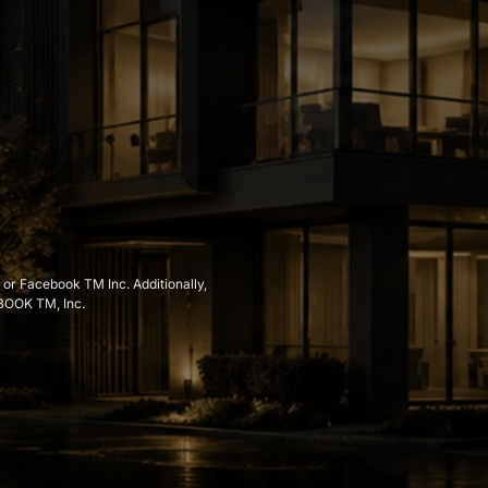
 
or 
Facebook 
TM 
Inc. 
Additionally, 
BOOK 
TM, 
Inc.