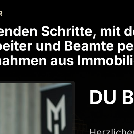
R
enden Schritte, mit d
eiter und Beamte per 
nnahmen aus Immobil
DU B
Herzlich